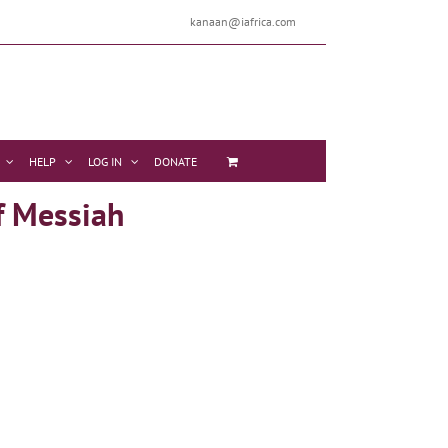
kanaan@iafrica.com
HELP
LOG IN
DONATE
f Messiah