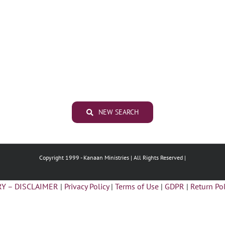
NEW SEARCH
Copyright 1999 -
Kanaan Ministries | All Rights Reserved |
Y – DISCLAIMER
|
Privacy Policy
|
Terms of Use
|
GDPR
|
Return Pol