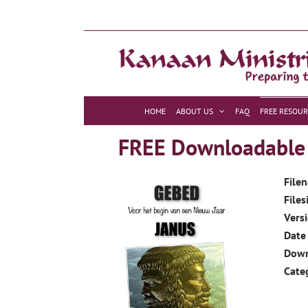
Skip
to
content
HOME
ABOUT US
FAQ
FREE RESOUR
FREE Downloadable R
File
Files
Vers
Date
Dow
Cate