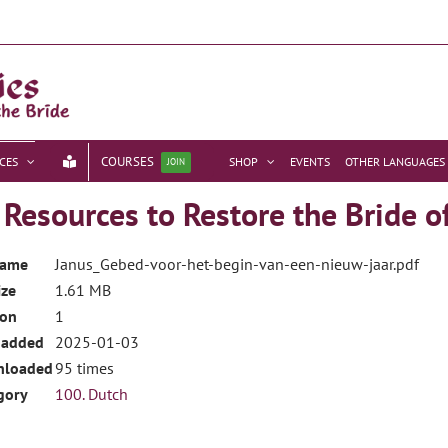
COURSES
CES
SHOP
EVENTS
OTHER LANGUAGES
JOIN
esources to Restore the Bride o
name
Janus_Gebed-voor-het-begin-van-een-nieuw-jaar.pdf
ize
1.61 MB
ion
1
 added
2025-01-03
nloaded
95 times
gory
100. Dutch